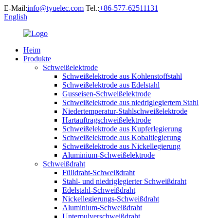
E-Mail:
info@tyuelec.com
Tel.:
+86-577-62511131
English
Heim
Produkte
Schweißelektrode
Schweißelektrode aus Kohlenstoffstahl
Schweißelektrode aus Edelstahl
Gusseisen-Schweißelektrode
Schweißelektrode aus niedriglegiertem Stahl
Niedertemperatur-Stahlschweißelektrode
Hartauftragschweißelektrode
Schweißelektrode aus Kupferlegierung
Schweißelektrode aus Kobaltlegierung
Schweißelektrode aus Nickellegierung
Aluminium-Schweißelektrode
Schweißdraht
Fülldraht-Schweißdraht
Stahl- und niedriglegierter Schweißdraht
Edelstahl-Schweißdraht
Nickellegierungs-Schweißdraht
Aluminium-Schweißdraht
Unterpulverschweißdraht