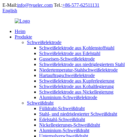
E-Mail:
info@tyuelec.com
Tel.:
+86-577-62511131
English
Heim
Produkte
Schweißelektrode
Schweißelektrode aus Kohlenstoffstahl
Schweißelektrode aus Edelstahl
Gusseisen-Schweißelektrode
Schweißelektrode aus niedriglegiertem Stahl
Niedertemperatur-Stahlschweißelektrode
Hartauftragschweißelektrode
Schweißelektrode aus Kupferlegierung
Schweißelektrode aus Kobaltlegierung
Schweißelektrode aus Nickellegierung
Aluminium-Schweißelektrode
Schweißdraht
Fülldraht-Schweißdraht
Stahl- und niedriglegierter Schweißdraht
Edelstahl-Schweißdraht
Nickellegierungs-Schweißdraht
Aluminium-Schweißdraht
Unterpulverschweißdraht